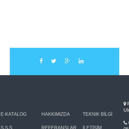
R
Ul
E-KATALOG
HAKKIMIZDA
TEKNİK BİLGİ
S.S.S
REFERANSLAR
İLETİŞİM