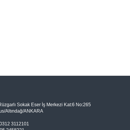
üzgarlı Sokak Eser İş Merkezi Kat:6 No:265
us/Altındağ/ANKARA
0312 3112101