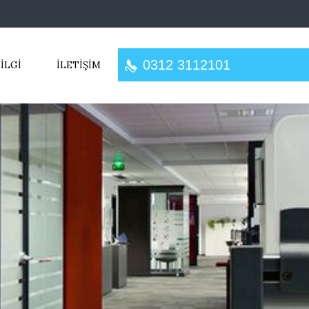
0312 3112101
İLGİ
İLETİŞİM