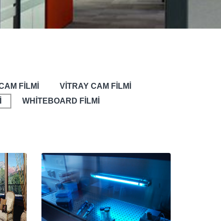
CAM FİLMİ
VİTRAY CAM FİLMİ
İ
WHİTEBOARD FİLMİ